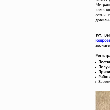
Миграц
командо
сотни 
доволь
Тут, В
Ковров
звоните
Регистр
Поста
Получ
Припи
Работ
Зарег