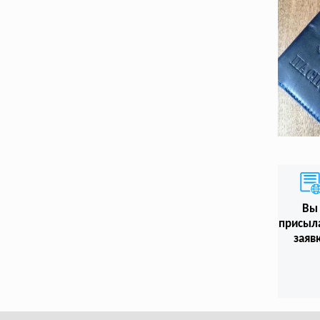
Вы
присыл
заяв