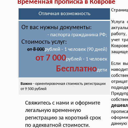
Временная прописка в Коврове
Страниц
Отличная возможность
Услуга
От вас нужны документы:
актуаль
работу,
- паспорта гражданина РФ;
учет тр
Стоимость услуг:
Коврове
от 8 000
рублей - 1 человек (90 дней)
защище
от 7 000
рублей - 1 человек
Если в
Бесплатно
наводи
дети
собств
отрица
Важно
- ориентировочная стоимость
регистрации
подходя
от 9 500 рублей
Предуп
собств
Свяжитесь с нами и оформите
дешевл
легальную временную
прописа
регистрацию за короткий срок
оформит
данную 
по адекватной стоимости.