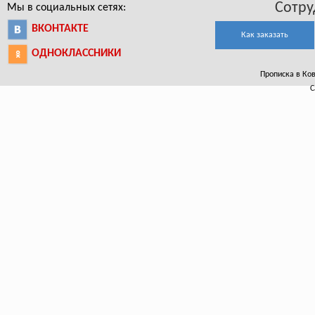
Сотру
Мы в социальных сетях:
ВКОНТАКТЕ
Как заказать
ОДНОКЛАССНИКИ
Прописка в Ков
С