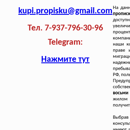
На дан
kupi.propisku@gmail.com
пропис
доступн
увеличи
Тел. 7-937-796-30-96
процен
компан
Telegram:
наши к
праве 
миграц
Нажмите тут
надежн
пребыва
РФ, пол
Предуп
собстве
восьми 
жилом 
получит
Выбрав 
консуль
имеют р